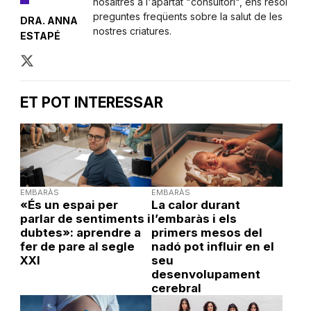
nosaltres a l'apartat "consultori", ens resol
preguntes freqüents sobre la salut de les
DRA. ANNA
nostres criatures.
ESTAPÉ
ET POT INTERESSAR
EMBARÀS
EMBARÀS
«És un espai per
La calor durant
parlar de sentiments i
l’embaràs i els
dubtes»: aprendre a
primers mesos del
fer de pare al segle
nadó pot influir en el
XXI
seu
desenvolupament
cerebral