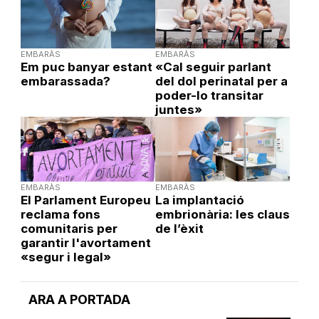
EMBARÀS
EMBARÀS
Em puc banyar estant
«Cal seguir parlant
embarassada?
del dol perinatal per a
poder-lo transitar
juntes»
EMBARÀS
EMBARÀS
El Parlament Europeu
La implantació
reclama fons
embrionària: les claus
comunitaris per
de l’èxit
garantir l'avortament
«segur i legal»
ARA A PORTADA