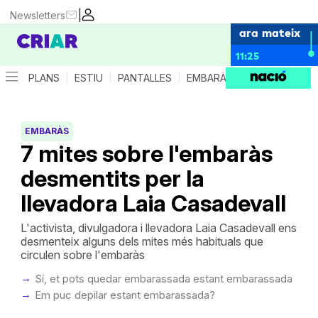
|
Newsletters
ara mateix
11:25
PLANS
ESTIU
PANTALLES
EMBARÀS
CRIANÇA
ES
EMBARÀS
7 mites sobre l'embaràs
desmentits per la
llevadora Laia Casadevall
L'activista, divulgadora i llevadora Laia Casadevall ens
desmenteix alguns dels mites més habituals que
circulen sobre l'embaràs
Sí, et pots quedar embarassada estant embarassada
Em puc depilar estant embarassada?