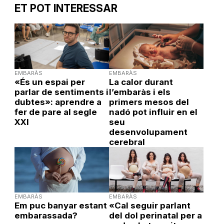
ET POT INTERESSAR
EMBARÀS
EMBARÀS
«És un espai per
La calor durant
parlar de sentiments i
l’embaràs i els
dubtes»: aprendre a
primers mesos del
fer de pare al segle
nadó pot influir en el
XXI
seu
desenvolupament
cerebral
EMBARÀS
EMBARÀS
Em puc banyar estant
«Cal seguir parlant
embarassada?
del dol perinatal per a