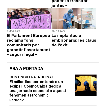
poder-lo transitar
juntes»
EMBARÀS
EMBARÀS
El Parlament Europeu
La implantació
reclama fons
embrionària: les claus
comunitaris per
de l’èxit
garantir l'avortament
«segur i legal»
ARA A PORTADA
CONTINGUT PATROCINAT
El millor lloc per entendre un
eclipsi: CosmoCaixa dedica
una jornada especial a aquest
fenomen astronòmic
Redacció