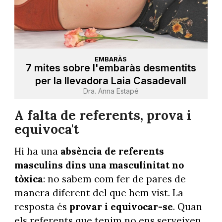
EMBARÀS
7 mites sobre l'embaràs desmentits
per la llevadora Laia Casadevall
Dra. Anna Estapé
A falta de referents, prova i
equivoca't
Hi ha una
absència de referents
masculins dins una masculinitat no
tòxica
: no sabem com fer de pares de
manera diferent del que hem vist. La
resposta és
provar i equivocar-se
. Quan
els referents que tenim no ens serveixen,