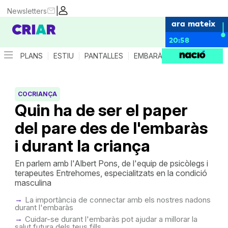
|
Newsletters
ara mateix
20:58
PLANS
ESTIU
PANTALLES
EMBARÀS
CRIANÇA
ES
COCRIANÇA
Quin ha de ser el paper
del pare des de l'embaràs
i durant la criança
En parlem amb l'Albert Pons, de l'equip de psicòlegs i
terapeutes Entrehomes, especialitzats en la condició
masculina
La importància de connectar amb els nostres nadons
durant l'embaràs
Cuidar-se durant l'embaràs pot ajudar a millorar la
salut futura dels teus fills