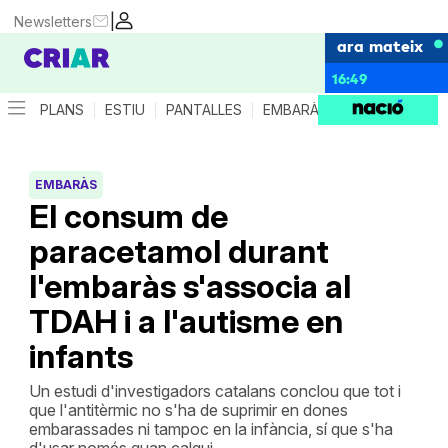
|
Newsletters
ara mateix
16:49
PLANS
ESTIU
PANTALLES
EMBARÀS
CRIANÇA
ES
EMBARÀS
El consum de
paracetamol durant
l'embaràs s'associa al
TDAH i a l'autisme en
infants
Un estudi d'investigadors catalans conclou que tot i
que l'antitèrmic no s'ha de suprimir en dones
embarassades ni tampoc en la infància, sí que s'ha