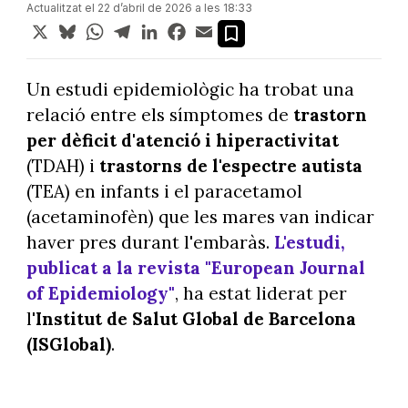
Actualitzat el 22 d’abril de 2026 a les 18:33
X
Bluesky
WhatsApp
Telegram
LinkedIn
Facebook
Email
Un estudi epidemiològic ha trobat una
relació entre els símptomes de
trastorn
per dèficit d'atenció i hiperactivitat
(TDAH) i
trastorns de l'espectre autista
(TEA) en infants i el paracetamol
(acetaminofèn) que les mares van indicar
haver pres durant l'embaràs.
L'estudi,
publicat a la revista "European Journal
of Epidemiology"
, ha estat liderat per
l'
Institut de Salut Global de Barcelona
(ISGlobal)
.