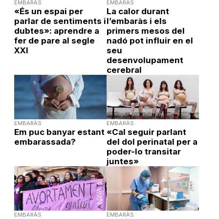
EMBARÀS
EMBARÀS
«És un espai per
La calor durant
parlar de sentiments i
l’embaràs i els
dubtes»: aprendre a
primers mesos del
fer de pare al segle
nadó pot influir en el
XXI
seu
desenvolupament
cerebral
EMBARÀS
EMBARÀS
Em puc banyar estant
«Cal seguir parlant
embarassada?
del dol perinatal per a
poder-lo transitar
juntes»
EMBARÀS
EMBARÀS