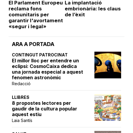
El Parlament Europeu
La implantació
reclama fons
embrionària: les claus
comunitaris per
de l’èxit
garantir l'avortament
«segur i legal»
ARA A PORTADA
CONTINGUT PATROCINAT
El millor lloc per entendre un
eclipsi: CosmoCaixa dedica
una jornada especial a aquest
fenomen astronòmic
Redacció
LLIBRES
8 propostes lectores per
gaudir de la cultura popular
aquest estiu
Laia Santís