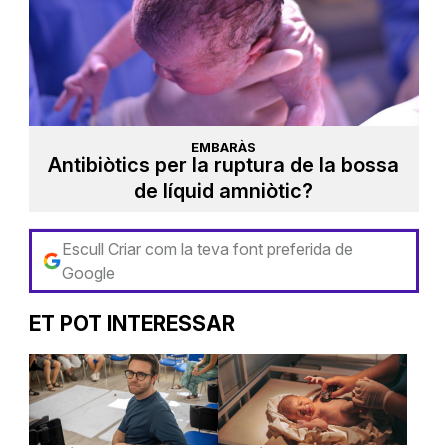
EMBARÀS
Antibiòtics per la ruptura de la bossa
de líquid amniòtic?
Escull Criar com la teva font preferida de
Google
ET POT INTERESSAR