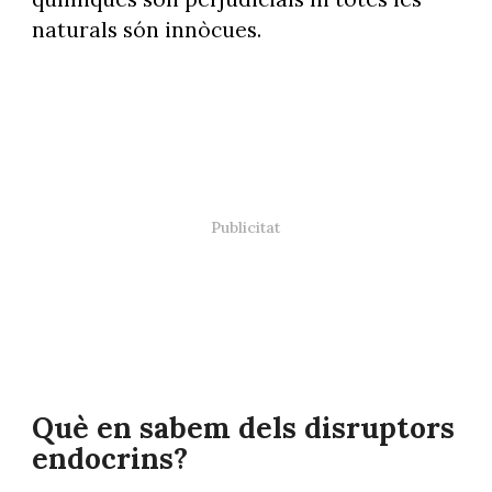
naturals són innòcues.
Què en sabem dels disruptors
endocrins?