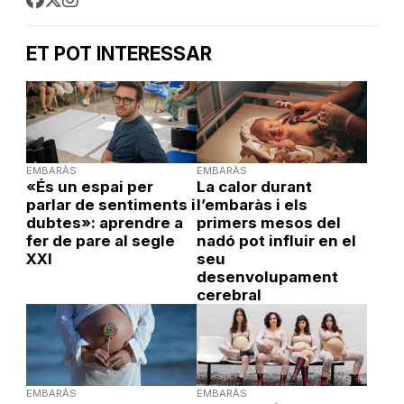
ET POT INTERESSAR
EMBARÀS
EMBARÀS
«És un espai per
La calor durant
parlar de sentiments i
l’embaràs i els
dubtes»: aprendre a
primers mesos del
fer de pare al segle
nadó pot influir en el
XXI
seu
desenvolupament
cerebral
EMBARÀS
EMBARÀS