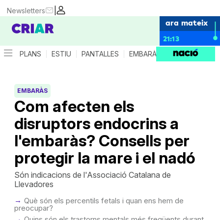
|
Newsletters
ara mateix
21:13
PLANS
ESTIU
PANTALLES
EMBARÀS
CRIANÇA
ES
EMBARÀS
Com afecten els
disruptors endocrins a
l'embaràs? Consells per
protegir la mare i el nadó
Són indicacions de l'Associació Catalana de
Llevadores
Què són els percentils fetals i quan ens hem de
preocupar?
Quins són els trastorns mentals més freqüents durant