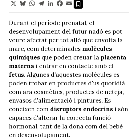
X
Bluesky
WhatsApp
Telegram
LinkedIn
Facebook
Email
Durant el període prenatal, el
desenvolupament del futur nadó es pot
veure afectat per tot allò que envolta la
mare, com determinades
molècules
químiques
que poden creuar la
placenta
materna
i entrar en contacte amb el
fetus
. Algunes d'aquestes molècules es
poden trobar en productes d'us quotidià
com ara cosmètics, productes de neteja,
envasos d'alimentació i pintures. Es
coneixen com
disruptors endocrins
i són
capaces d'alterar la correcta funció
hormonal, tant de la dona com del bebè
en desenvolupament.