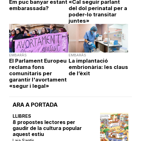
Em puc banyar estant
«Cal seguir parlant
embarassada?
del dol perinatal per a
poder-lo transitar
juntes»
EMBARÀS
EMBARÀS
El Parlament Europeu
La implantació
reclama fons
embrionària: les claus
comunitaris per
de l’èxit
garantir l'avortament
«segur i legal»
ARA A PORTADA
LLIBRES
8 propostes lectores per
gaudir de la cultura popular
aquest estiu
Laia Santís