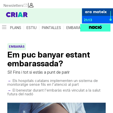
|
Newsletters
ara mateix
21:13
PLANS
ESTIU
PANTALLES
EMBARÀS
CRIANÇA
ES
EMBARÀS
Em puc banyar estant
embarassada?
Sí! Fins i tot si estàs a punt de parir
Els hospitals catalans implementen un sistema de
monitoratge sense fils en l'atenció al part
El benestar durant l'embaràs està vinculat a la salut
futura del nadó