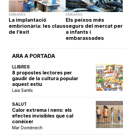
EMBARÀS
EMBARÀS
La implantació
Els peixos més
embrionària: les claus
segurs del mercat per
de l’èxit
a infants i
embarassades
ARA A PORTADA
LLIBRES
8 propostes lectores per
gaudir de la cultura popular
aquest estiu
Laia Santís
SALUT
Calor extrema i nens: els
efectes invisibles que cal
conèixer
Mar Domènech