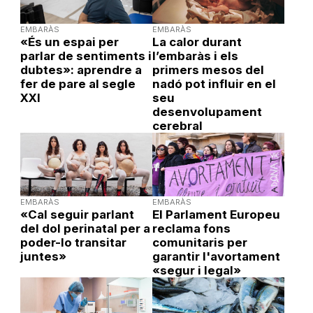
EMBARÀS
EMBARÀS
«És un espai per
La calor durant
parlar de sentiments i
l’embaràs i els
dubtes»: aprendre a
primers mesos del
fer de pare al segle
nadó pot influir en el
XXI
seu
desenvolupament
cerebral
EMBARÀS
EMBARÀS
«Cal seguir parlant
El Parlament Europeu
del dol perinatal per a
reclama fons
poder-lo transitar
comunitaris per
juntes»
garantir l'avortament
«segur i legal»