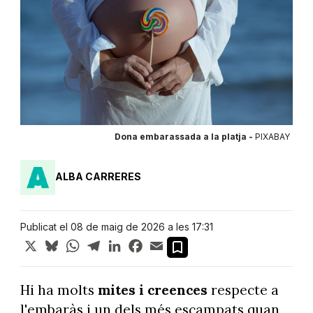
Dona embarassada a la platja -
PIXABAY
ALBA CARRERES
Publicat el 08 de maig de 2026 a les 17:31
X
Bluesky
WhatsApp
Telegram
LinkedIn
Facebook
Email
Hi ha molts
mites i creences
respecte a
l'embaràs i un dels més escampats quan