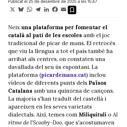
Publicat el 25 de desembre de 2025 a les 15:47
X
Bluesky
WhatsApp
Telegram
LinkedIn
Facebook
Email
Neix
una plataforma per fomentar el
català al pati de les escoles
amb el joc
tradicional de picar de mans. El retrocés
que viu la llengua a tot el país també ha
arribat als centres, on constaten una
davallada del seu ús espontani. La
plataforma (
picardemans.cat
) inclou
vídeos de diferents punts dels
Països
Catalans
amb una quinzena de cançons.
La majoria s'han traduït del castellà i
apareixen en les seves varietats
dialectals. Així, temes com
Miliquituli
o
Al
ritme de l'Scooby-Doo
, que s'acostumaven