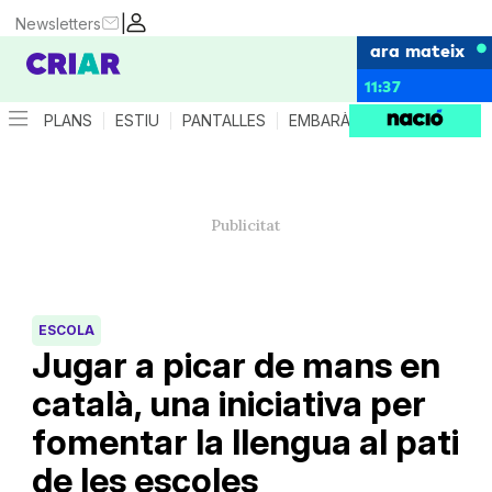
|
Newsletters
ara mateix
11:37
PLANS
ESTIU
PANTALLES
EMBARÀS
CRIANÇA
ES
ESCOLA
Jugar a picar de mans en
català, una iniciativa per
fomentar la llengua al pati
de les escoles