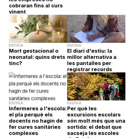
cobraran fins al curs
vinent
ESCOLA
ESCOLA
Mort gestacional o
El diari d'estiu: la
neonatal: quins drets
millor alternativa a
tinc?
les pantalles per
registrar records
ESCOLA
ESCOLA
Infermeres a l'escola:
Per què les
el pla perquè els
excursions escolars
docents no hagin de
són molt més que una
fer cures sanitàries
sortida: el debat que
complexes
sacseja les escoles