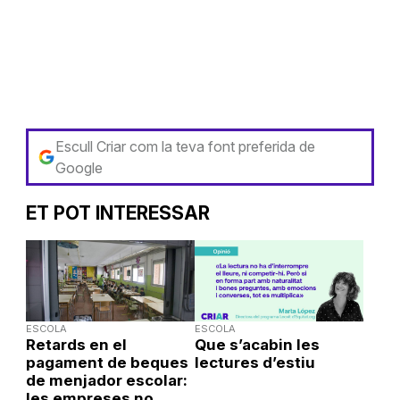
Escull Criar com la teva font preferida de
Google
ET POT INTERESSAR
ESCOLA
ESCOLA
Retards en el
Que s’acabin les
pagament de beques
lectures d’estiu
de menjador escolar:
les empreses no