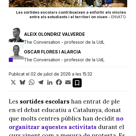
Les sortides escolars contribueixen a enfortir els vincles
entre els estudiants i el territori on viuen -
ENVATO
ALEIX OLONDRIZ VALVERDE
The Conversation - professor de la UdL
OSCAR FLORES I ALARCIA
The Conversation - professor de la UdL
Publicat el 02 de juliol de 2026 a les 15:32
X
Bluesky
WhatsApp
Telegram
LinkedIn
Facebook
Email
Les
sortides escolars
han entrat de ple
en el debat educatiu a Catalunya, donat
que molts centres públics han decidit
no
organitzar aquestes activitats
durant el
curs vinent com a mesura de protesta. Es