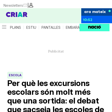
|
Newsletters
ara mateix
10:52
PLANS
ESTIU
PANTALLES
EMBARÀS
CRIANÇA
ES
ESCOLA
Per què les excursions
escolars són molt més
que una sortida: el debat
que sacseja les escoles de