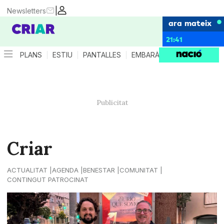
|
Newsletters
ara mateix
21:41
PLANS
ESTIU
PANTALLES
EMBARÀS
CRIANÇA
ES
Criar
ACTUALITAT
AGENDA
BENESTAR
COMUNITAT
CONTINGUT PATROCINAT