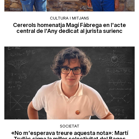
CULTURA I MITJANS
Cererols homenatja Magí Fàbrega en l'acte
central de l'Any dedicat al jurista surienc
SOCIETAT
«No m'esperava treure aquesta nota»: Martí
Trullàs signa la millor selectivitat del Bages