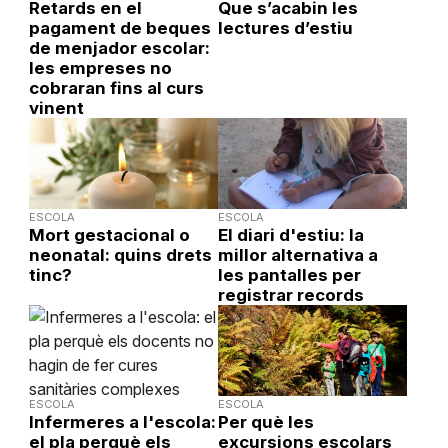
Retards en el
Que s’acabin les
pagament de beques
lectures d’estiu
de menjador escolar:
les empreses no
cobraran fins al curs
vinent
ESCOLA
ESCOLA
Mort gestacional o
El diari d'estiu: la
neonatal: quins drets
millor alternativa a
tinc?
les pantalles per
registrar records
ESCOLA
ESCOLA
Infermeres a l'escola:
Per què les
el pla perquè els
excursions escolars