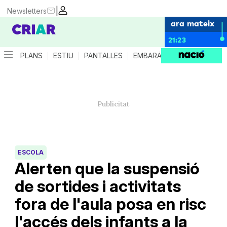
|
Newsletters
ara mateix
21:23
PLANS
ESTIU
PANTALLES
EMBARÀS
CRIANÇA
ES
ESCOLA
Alerten que la suspensió
de sortides i activitats
fora de l'aula posa en risc
l'accés dels infants a la