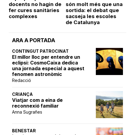
docents no hagin de
són molt més que una
fer cures sanitàries
sortida: el debat que
complexes
sacseja les escoles
de Catalunya
ARA A PORTADA
CONTINGUT PATROCINAT
El millor lloc per entendre un
eclipsi: CosmoCaixa dedica
una jornada especial a aquest
fenomen astronòmic
Redacció
CRIANÇA
Viatjar com a eina de
reconnexió familiar
Anna Sugrañes
BENESTAR