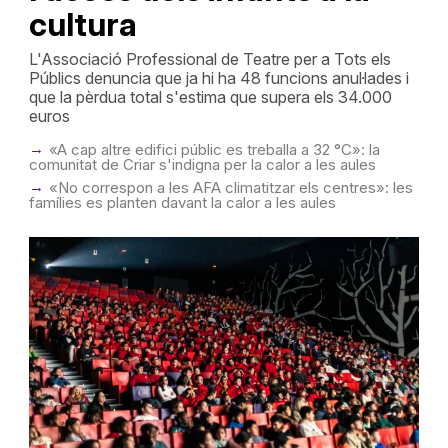
cultura
L'Associació Professional de Teatre per a Tots els
Públics denuncia que ja hi ha 48 funcions anul·lades i
que la pèrdua total s'estima que supera els 34.000
euros
«A cap altre edifici públic es treballa a 32 °C»: la
comunitat de Criar s'indigna per la calor a les aules
«No correspon a les AFA climatitzar els centres»: les
famílies es planten davant la calor a les aules