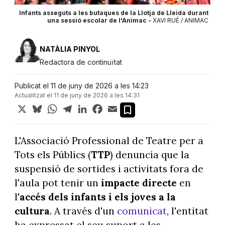
Infants asseguts a les butaques de la Llotja de Lleida durant
una sessió escolar de l'Animac -
XAVI RUÉ / ANIMAC
NATÀLIA PINYOL
Redactora de continuïtat
Publicat el 11 de juny de 2026 a les 14:23
Actualitzat el 11 de juny de 2026 a les 14:31
X
Bluesky
WhatsApp
Telegram
LinkedIn
Facebook
Email
L'Associació Professional de Teatre per a
Tots els Públics (
TTP
) denuncia que la
suspensió de sortides i activitats fora de
l'aula pot tenir un
impacte directe
en
l'
accés
dels infants i els joves a la
cultura
. A través d'un
comunicat
, l'entitat
ha expressat el seu suport a les