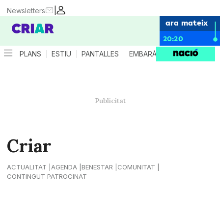
|
Newsletters
ara mateix
20:20
PLANS
ESTIU
PANTALLES
EMBARÀS
CRIANÇA
ES
Criar
ACTUALITAT
AGENDA
BENESTAR
COMUNITAT
CONTINGUT PATROCINAT