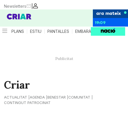
|
Newsletters
ara mateix
19:09
PLANS
ESTIU
PANTALLES
EMBARÀS
CRIANÇA
ES
Criar
ACTUALITAT
AGENDA
BENESTAR
COMUNITAT
CONTINGUT PATROCINAT