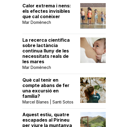
Calor extrema i nens:
els efectes invisibles
que cal conèixer
Mar Domènech
La recerca científica
sobre lactància
continua lluny de les
necessitats reals de
les mares
Mar Domènech
Què cal tenir en
compte abans de fer
una excursió en
família?
Marcel Blanes | Santi Sotos
Aquest estiu, quatre
escapades al Pirineu
per viure la muntanya