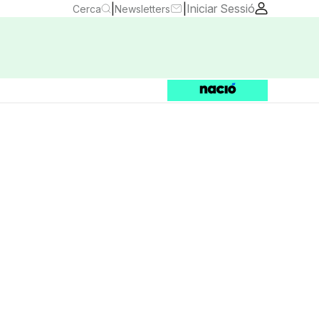
|
|
Iniciar Sessió
Cerca
Newsletters