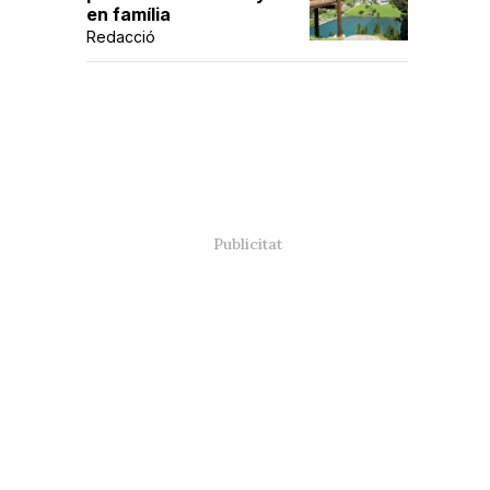
en família
Redacció