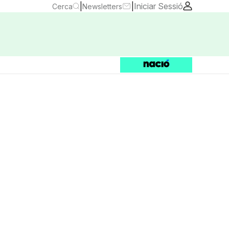
|
|
Iniciar Sessió
Cerca
Newsletters