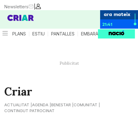
|
Newsletters
ara mateix
21:41
PLANS
ESTIU
PANTALLES
EMBARÀS
CRIANÇA
ES
Criar
ACTUALITAT
AGENDA
BENESTAR
COMUNITAT
CONTINGUT PATROCINAT