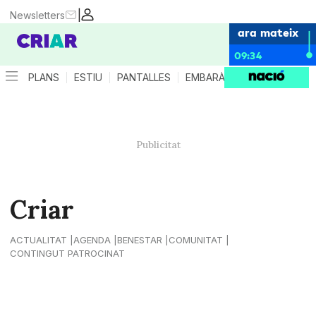
|
Newsletters
ara mateix
09:34
PLANS
ESTIU
PANTALLES
EMBARÀS
CRIANÇA
ES
Criar
ACTUALITAT
AGENDA
BENESTAR
COMUNITAT
CONTINGUT PATROCINAT