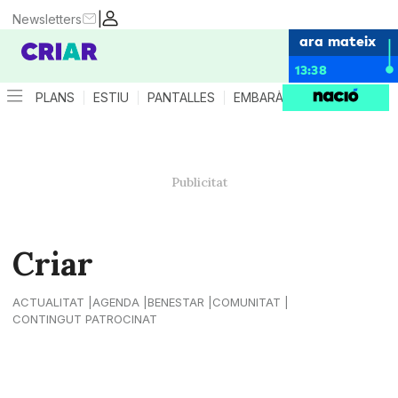
|
Newsletters
ara mateix
13:38
PLANS
ESTIU
PANTALLES
EMBARÀS
CRIANÇA
ES
Criar
ACTUALITAT
AGENDA
BENESTAR
COMUNITAT
CONTINGUT PATROCINAT