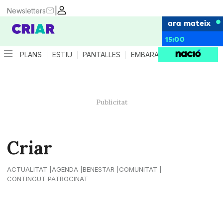
|
Newsletters
ara mateix
15:00
PLANS
ESTIU
PANTALLES
EMBARÀS
CRIANÇA
ES
Criar
ACTUALITAT
AGENDA
BENESTAR
COMUNITAT
CONTINGUT PATROCINAT