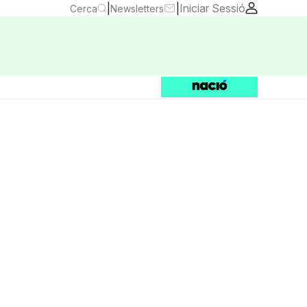
|
|
Iniciar Sessió
Cerca
Newsletters