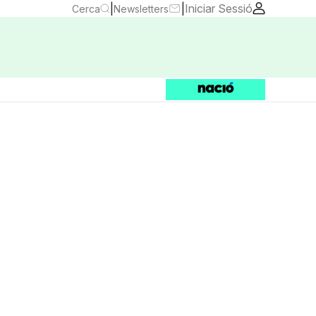
|
|
Iniciar Sessió
Cerca
Newsletters