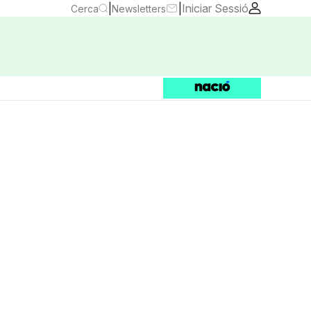
|
|
Iniciar Sessió
Cerca
Newsletters