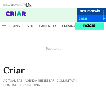
|
Newsletters
ara mateix
21:38
PLANS
ESTIU
PANTALLES
EMBARÀS
CRIANÇA
ES
Criar
ACTUALITAT
AGENDA
BENESTAR
COMUNITAT
CONTINGUT PATROCINAT