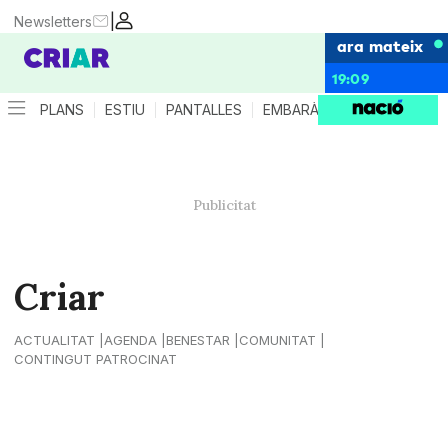
|
Newsletters
ara mateix
19:09
PLANS
ESTIU
PANTALLES
EMBARÀS
CRIANÇA
ES
Criar
ACTUALITAT
AGENDA
BENESTAR
COMUNITAT
CONTINGUT PATROCINAT