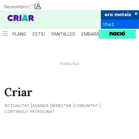
|
Newsletters
ara mateix
17:42
PLANS
ESTIU
PANTALLES
EMBARÀS
CRIANÇA
ES
Criar
ACTUALITAT
AGENDA
BENESTAR
COMUNITAT
CONTINGUT PATROCINAT