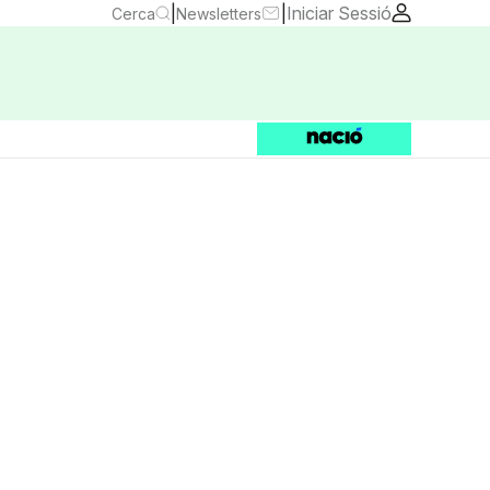
|
|
Iniciar Sessió
Cerca
Newsletters