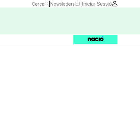
|
|
Iniciar Sessió
Cerca
Newsletters