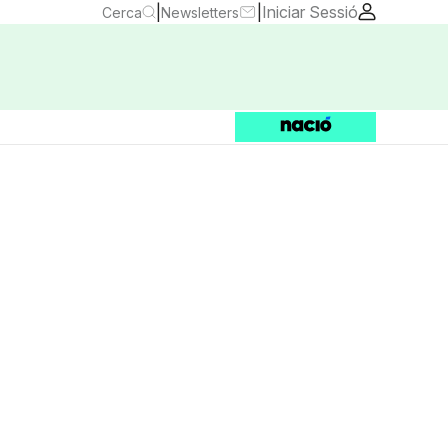
|
|
Iniciar Sessió
Cerca
Newsletters