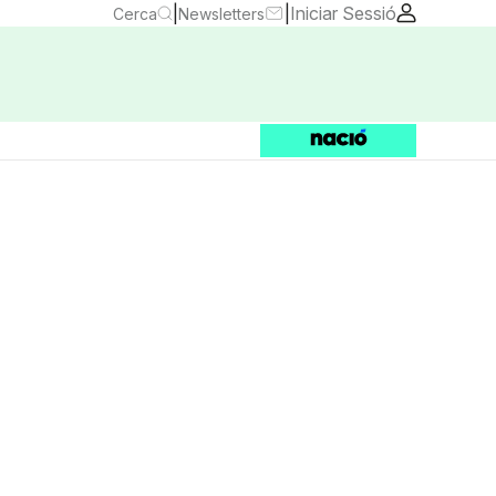
|
|
Iniciar Sessió
Cerca
Newsletters