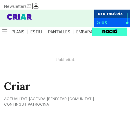
|
Newsletters
ara mateix
21:05
PLANS
ESTIU
PANTALLES
EMBARÀS
CRIANÇA
ES
Criar
ACTUALITAT
AGENDA
BENESTAR
COMUNITAT
CONTINGUT PATROCINAT