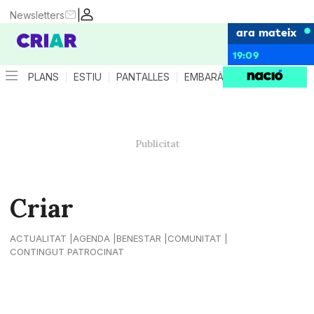
|
Newsletters
ara mateix
19:09
PLANS
ESTIU
PANTALLES
EMBARÀS
CRIANÇA
ES
Criar
ACTUALITAT
AGENDA
BENESTAR
COMUNITAT
CONTINGUT PATROCINAT