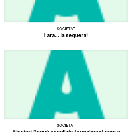
SOCIETAT
I ara... la sequera!
SOCIETAT
Elisabet Regué escollida formalment com a