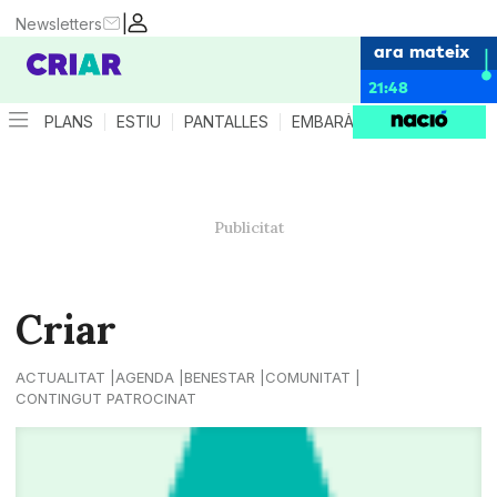
|
Newsletters
ara mateix
21:48
PLANS
ESTIU
PANTALLES
EMBARÀS
CRIANÇA
ES
Criar
ACTUALITAT
AGENDA
BENESTAR
COMUNITAT
CONTINGUT PATROCINAT