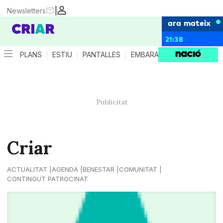
|
Newsletters
ara mateix
21:38
PLANS
ESTIU
PANTALLES
EMBARÀS
CRIANÇA
ES
Criar
ACTUALITAT
AGENDA
BENESTAR
COMUNITAT
CONTINGUT PATROCINAT