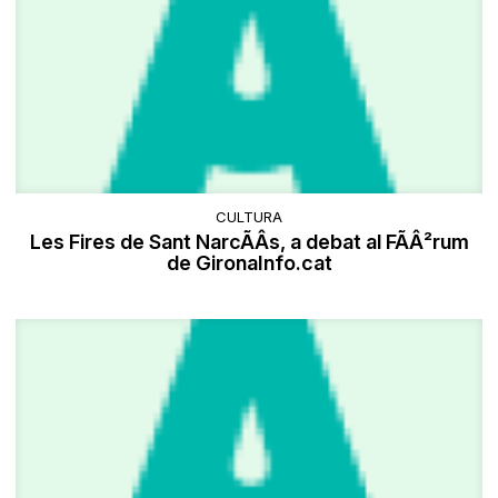
CULTURA
Les Fires de Sant NarcÃÂ­s, a debat al FÃÂ²rum
de GironaInfo.cat