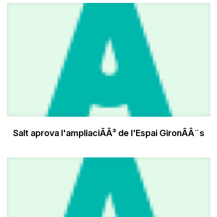
Salt aprova l'ampliaciÃÂ³ de l'Espai GironÃÂ¨s