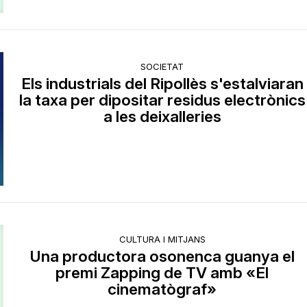
SOCIETAT
Els industrials del Ripollès s'estalviaran
la taxa per dipositar residus electrònics
a les deixalleries
CULTURA I MITJANS
Una productora osonenca guanya el
premi Zapping de TV amb «El
cinematògraf»