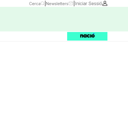
|
|
Iniciar Sessió
Cerca
Newsletters