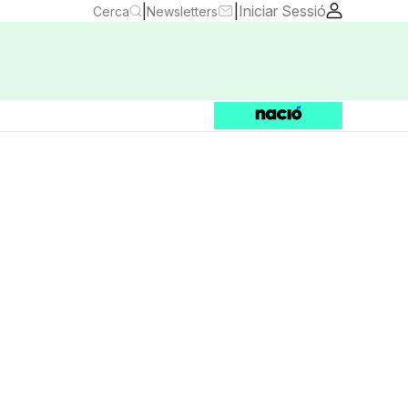
|
|
Iniciar Sessió
Cerca
Newsletters