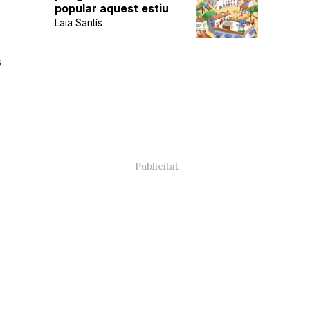
popular aquest estiu
Laia Santís
s
p