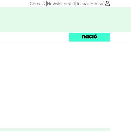
|
|
Iniciar Sessió
Cerca
Newsletters