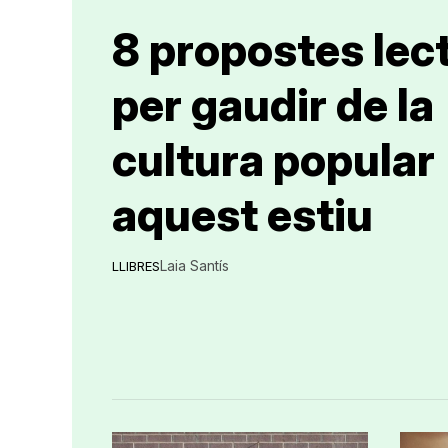
8 propostes lec
per gaudir de la
cultura popular
aquest estiu
Laia Santís
LLIBRES