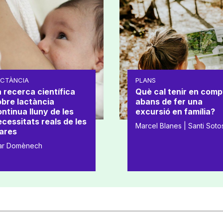
ACTÀNCIA
PLANS
 recerca científica
Què cal tenir en comp
obre lactància
abans de fer una
ntinua lluny de les
excursió en família?
cessitats reals de les
Marcel Blanes | Santi Soto
ares
ar Domènech