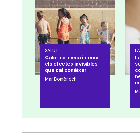
SALUT
L
Calor extrema i nens:
La
els efectes invisibles
s
que cal conèixer
co
ne
Mar Domènech
m
M