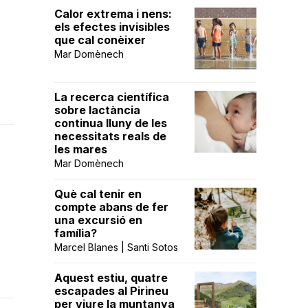
Calor extrema i nens:
els efectes invisibles
que cal conèixer
Mar Domènech
La recerca científica
sobre lactància
continua lluny de les
necessitats reals de
les mares
Mar Domènech
Què cal tenir en
compte abans de fer
una excursió en
família?
Marcel Blanes | Santi Sotos
Aquest estiu, quatre
escapades al Pirineu
per viure la muntanya