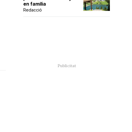
en família
Redacció