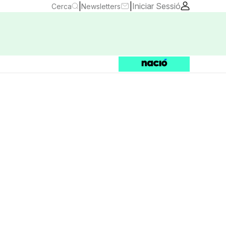
|
|
Iniciar Sessió
Cerca
Newsletters