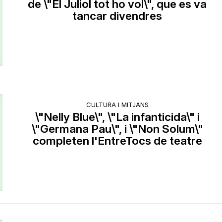
de \"El Juliol tot ho vol\", que es va
tancar divendres
CULTURA I MITJANS
\"Nelly Blue\", \"La infanticida\" i
\"Germana Pau\", i \"Non Solum\"
completen l'EntreTocs de teatre