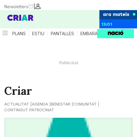
|
Newsletters
ara mateix
13:01
PLANS
ESTIU
PANTALLES
EMBARÀS
CRIANÇA
ES
Criar
ACTUALITAT
AGENDA
BENESTAR
COMUNITAT
CONTINGUT PATROCINAT