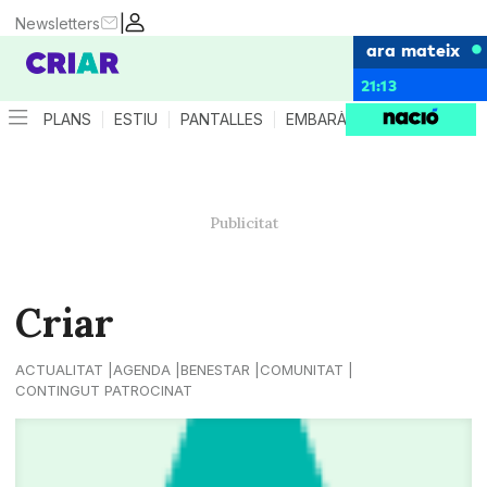
|
Newsletters
ara mateix
21:13
PLANS
ESTIU
PANTALLES
EMBARÀS
CRIANÇA
ES
Criar
ACTUALITAT
AGENDA
BENESTAR
COMUNITAT
CONTINGUT PATROCINAT