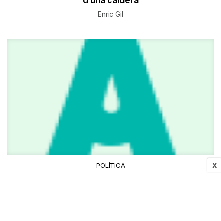
d’una caldera
Enric Gil
X
POLÍTICA
Ajuntament de Súria, AMPA i SAS acorden les
activitats de la setmana blanca