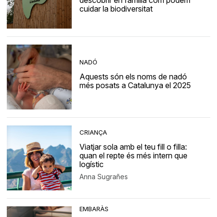
descobrir en família com podem
cuidar la biodiversitat
NADÓ
Aquests són els noms de nadó
més posats a Catalunya el 2025
CRIANÇA
Viatjar sola amb el teu fill o filla:
quan el repte és més intern que
logístic
Anna Sugrañes
EMBARÀS