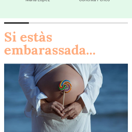
Si estàs
embarassada...