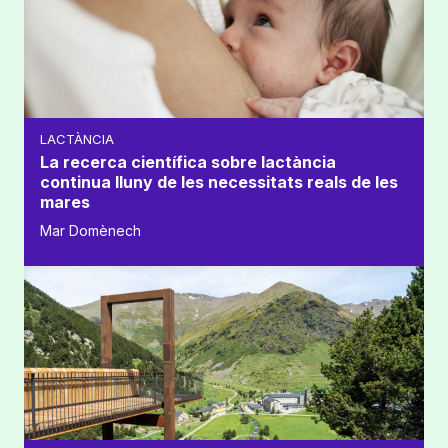
LACTÀNCIA
La recerca científica sobre lactància
continua lluny de les necessitats reals de les
mares
Mar Domènech