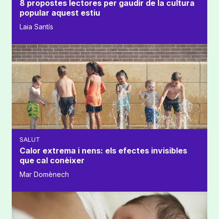
8 propostes lectores per gaudir de la cultura
popular aquest estiu
Laia Santís
SALUT
Calor extrema i nens: els efectes invisibles
que cal conèixer
Mar Domènech