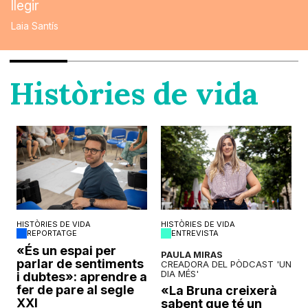
llegir
Laia Santís
Històries de vida
HISTÒRIES DE VIDA
HISTÒRIES DE VIDA
REPORTATGE
ENTREVISTA
o
«És un espai per
PAULA MIRAS
parlar de sentiments
CREADORA DEL PÒDCAST 'UN
DIA MÉS'
i dubtes»: aprendre a
fer de pare al segle
«La Bruna creixerà
XXI
sabent que té un