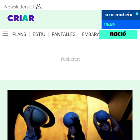
|
Newsletters
ara mateix
13:49
PLANS
ESTIU
PANTALLES
EMBARÀS
CRIANÇA
ES