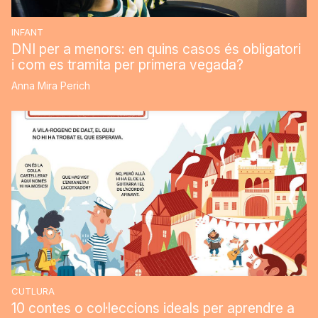
INFANT
DNI per a menors: en quins casos és obligatori
i com es tramita per primera vegada?
Anna Mira Perich
CUTLURA
10 contes o col·leccions ideals per aprendre a