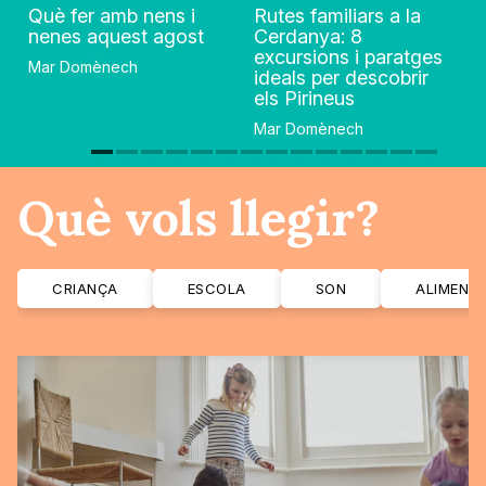
Què fer amb nens i
Rutes familiars a la
nenes aquest agost
Cerdanya: 8
excursions i paratges
Mar Domènech
ideals per descobrir
els Pirineus
Mar Domènech
Què vols llegir?
CRIANÇA
ESCOLA
SON
ALIMENT