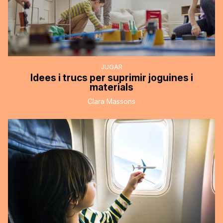
JUGAR
Idees i trucs per suprimir joguines i
materials
Clara Massons