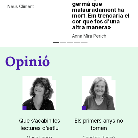
germà que
Neus Climent
malauradament ha
mort. Em trencaria el
cor que fos d'una
altra manera»
Anna Mira Perich
Opinió
Que s’acabin les
Els primers anys no
lectures d’estiu
tornen
Marta López
Conchita Pericó