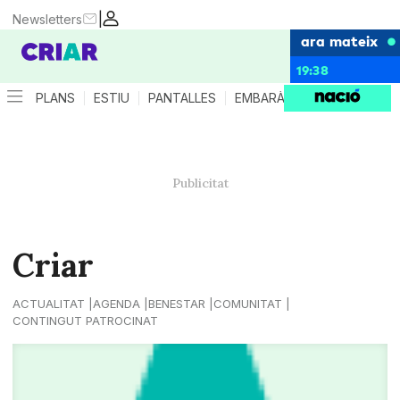
|
Newsletters
ara mateix
19:38
PLANS
ESTIU
PANTALLES
EMBARÀS
CRIANÇA
ES
Criar
ACTUALITAT
AGENDA
BENESTAR
COMUNITAT
CONTINGUT PATROCINAT