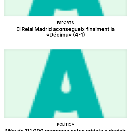
ESPORTS
El Reial Madrid aconsegueix finalment la
«Décima» (4-1)
POLÍTICA
Més de 111.000 osonencs estan cridats a decidir