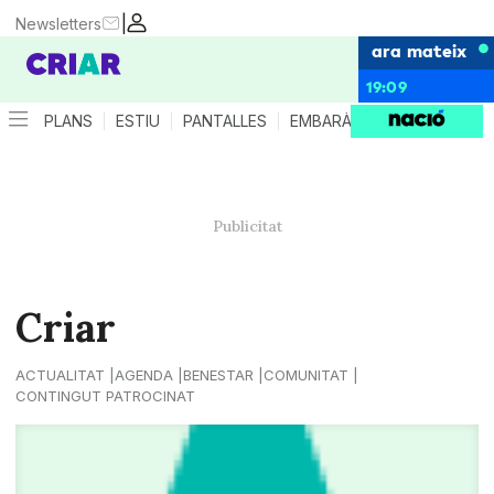
|
Newsletters
ara mateix
19:09
PLANS
ESTIU
PANTALLES
EMBARÀS
CRIANÇA
ES
Criar
ACTUALITAT
AGENDA
BENESTAR
COMUNITAT
CONTINGUT PATROCINAT