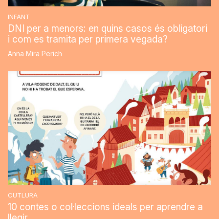
INFANT
DNI per a menors: en quins casos és obligatori
i com es tramita per primera vegada?
Anna Mira Perich
CUTLURA
10 contes o col·leccions ideals per aprendre a
llegir