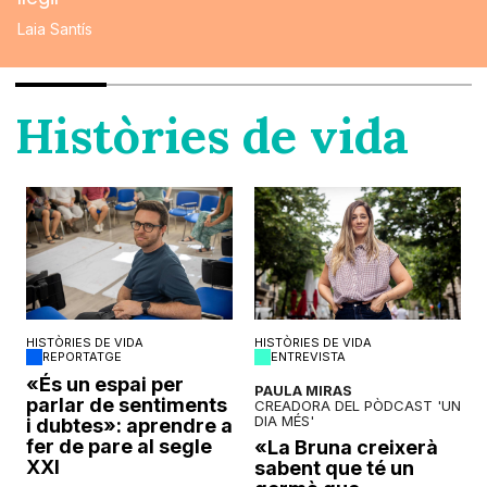
Laia Santís
Històries de vida
HISTÒRIES DE VIDA
HISTÒRIES DE VIDA
REPORTATGE
ENTREVISTA
o
«És un espai per
PAULA MIRAS
parlar de sentiments
CREADORA DEL PÒDCAST 'UN
DIA MÉS'
i dubtes»: aprendre a
fer de pare al segle
«La Bruna creixerà
XXI
sabent que té un