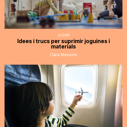
JUGAR
Idees i trucs per suprimir joguines i
materials
Clara Massons