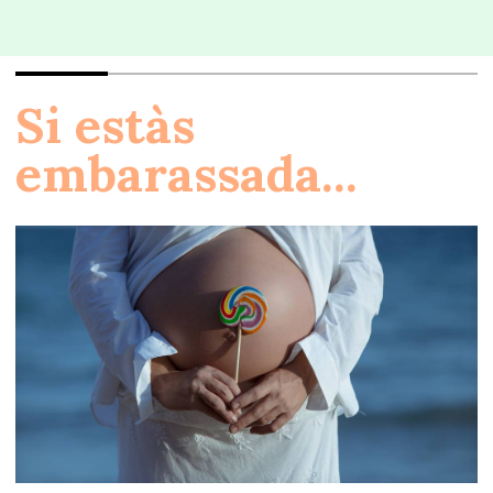
Si estàs
embarassada...