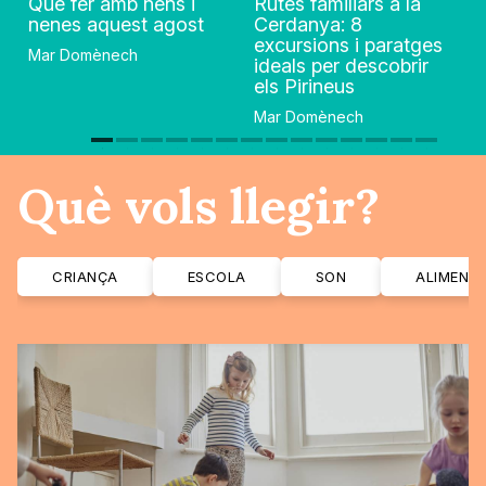
Què fer amb nens i
Rutes familiars a la
nenes aquest agost
Cerdanya: 8
excursions i paratges
Mar Domènech
ideals per descobrir
els Pirineus
Mar Domènech
Què vols llegir?
CRIANÇA
ESCOLA
SON
ALIMENT