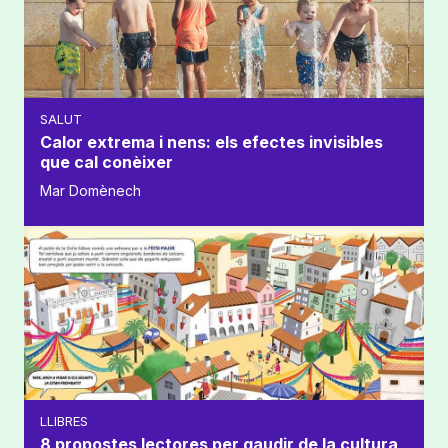
SALUT
Calor extrema i nens: els efectes invisibles
que cal conèixer
Mar Domènech
LLIBRES
8 propostes lectores per gaudir de la cultura