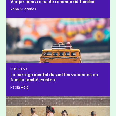
Viatjar com a eina de reconnexió familiar
Anna Sugrañes
BENESTAR
La càrrega mental durant les vacances en
família també existeix
Paola Roig