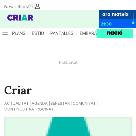
|
Newsletters
ara mateix
21:38
PLANS
ESTIU
PANTALLES
EMBARÀS
CRIANÇA
ES
Criar
ACTUALITAT
AGENDA
BENESTAR
COMUNITAT
CONTINGUT PATROCINAT