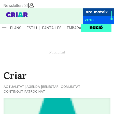
|
Newsletters
ara mateix
21:38
PLANS
ESTIU
PANTALLES
EMBARÀS
CRIANÇA
ES
Criar
ACTUALITAT
AGENDA
BENESTAR
COMUNITAT
CONTINGUT PATROCINAT