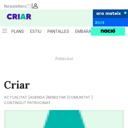
|
Newsletters
ara mateix
21:13
PLANS
ESTIU
PANTALLES
EMBARÀS
CRIANÇA
ES
Criar
ACTUALITAT
AGENDA
BENESTAR
COMUNITAT
CONTINGUT PATROCINAT