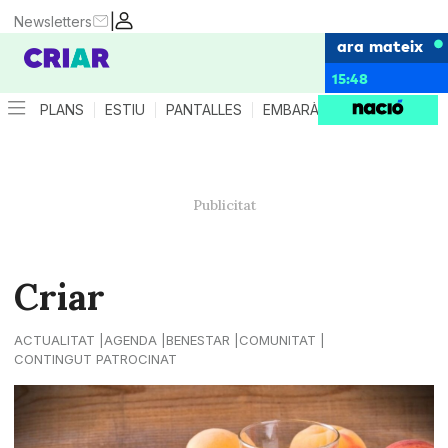
|
Newsletters
ara mateix
15:48
PLANS
ESTIU
PANTALLES
EMBARÀS
CRIANÇA
ES
Criar
ACTUALITAT
AGENDA
BENESTAR
COMUNITAT
CONTINGUT PATROCINAT