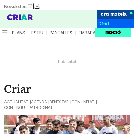
|
Newsletters
ara mateix
21:41
PLANS
ESTIU
PANTALLES
EMBARÀS
CRIANÇA
ES
Criar
ACTUALITAT
AGENDA
BENESTAR
COMUNITAT
CONTINGUT PATROCINAT