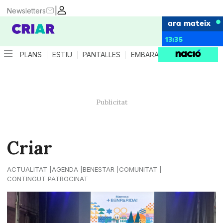
|
Newsletters
ara mateix
13:35
PLANS
ESTIU
PANTALLES
EMBARÀS
CRIANÇA
ES
Criar
ACTUALITAT
AGENDA
BENESTAR
COMUNITAT
CONTINGUT PATROCINAT