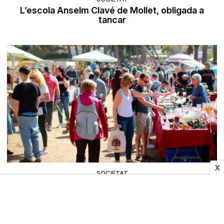
L’escola Anselm Clavé de Mollet, obligada a
tancar
X
SOCIETAT
Més de 70 parades ompliran el parc de Voramar
d'Altafulla amb cultura i tresors vintage
TarragonaDigital