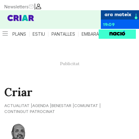
|
Newsletters
ara mateix
19:09
PLANS
ESTIU
PANTALLES
EMBARÀS
CRIANÇA
ES
Criar
ACTUALITAT
AGENDA
BENESTAR
COMUNITAT
CONTINGUT PATROCINAT