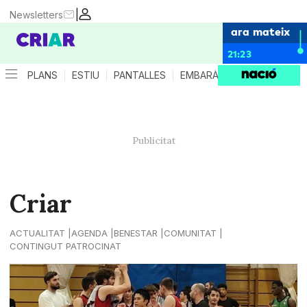
|
Newsletters
ara mateix
21:23
PLANS
ESTIU
PANTALLES
EMBARÀS
CRIANÇA
ES
Criar
ACTUALITAT
AGENDA
BENESTAR
COMUNITAT
CONTINGUT PATROCINAT