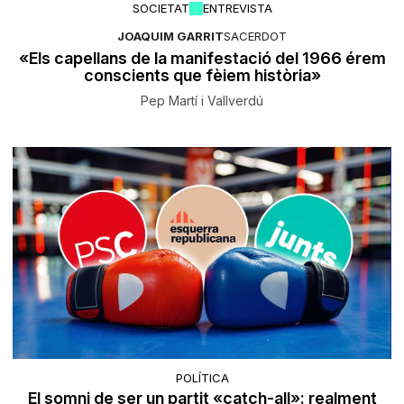
SOCIETAT
ENTREVISTA
JOAQUIM GARRIT
SACERDOT
«Els capellans de la manifestació del 1966 érem
conscients que fèiem història»
Pep Martí i Vallverdú
POLÍTICA
El somni de ser un partit «catch-all»: realment